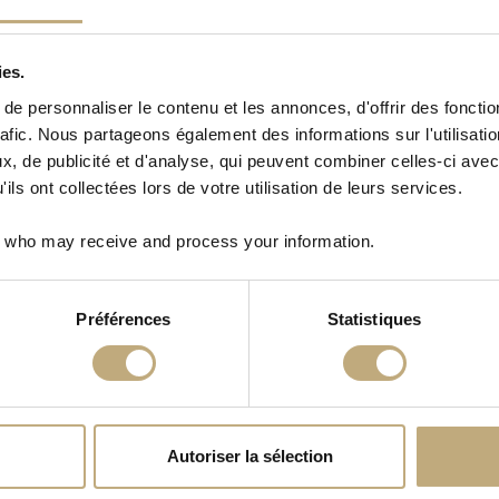
pas de renoncer dans l'intervalle à sa commande.
r de son obligation de livrer, la force majeure, la guerre, l'émeute, l'inc
 notamment le droit d'alerte et de retrait, l'obligation de sécurité pesant s
ies.
e personnaliser le contenu et les annonces, d'offrir des fonctio
ient peut demander soit l'annulation de sa commande, soit une deuxième livrai
rafic. Nous partageons également des informations sur l'utilisati
aison.
, de publicité et d'analyse, qui peuvent combiner celles-ci avec
ils ont collectées lors de votre utilisation de leurs services.
marchandises commandées. Le client dispose d'un délai de quarante-huit heur
who may receive and process your information.
 transférés au client dès la prise de possession de celles-ci.
Préférences
Statistiques
ours exigible à la livraison, sauf en cas de paiement à la commande, par 
té, est effectué pour les particuliers, au moment de leur livraison par chèq
emande à chaque client, à ce qu'il accepte :
ller les chèques à l'ordre de Chaussetteonline .
, à la commande, le client reconnait expressément que la communication de
vrés.
Autoriser la sélection
s avons adopté le procédé de cryptage SSL 128 bits. Nos transactions banc