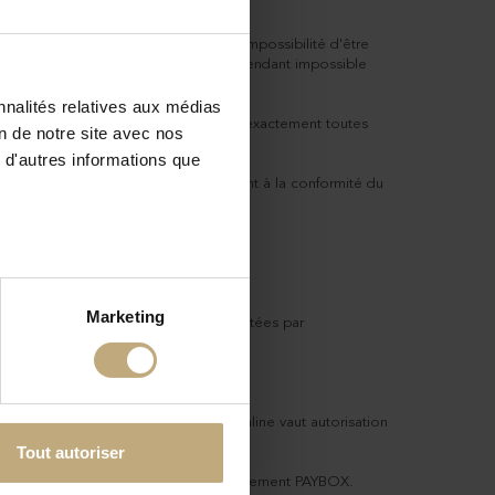
endie, les grèves, les accidents, l'impossibilité d'être
ur l'employeur et tout autre événement rendant impossible
nnalités relatives aux médias
son. Il appartient au client de fournir exactement toutes
on de notre site avec nos
 d'autres informations que
es pour faire toutes réclamations quant à la conformité du
Marketing
carte bancaire ou carte d'achat acceptées par
ue à l'ordre de Chaussetteonline.
 son numéro de carte à Chaussetteonline vaut autorisation
Tout autoriser
aires s'appuient sur les systèmes de paiement PAYBOX.