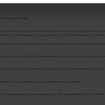
r les produits livrés.
r de la livraison de sa commande pour faire retour à Chaussetteonline du pr
mploi et documentations. Les produits doivent d'être intacts, c'est à dire
s frais de retour qui restent à la charge du client. Si ce délai expire nor
éception du produit par Chaussetteonline, sous 1 mois, par chèque ou avoir
 du fait de la non conformité du produit ou de sa défectuosité, la société 
olonté du client, les frais de retour demeurent à sa charge.
u de manque à gagner survenant pour une cause distincte du contrat de v