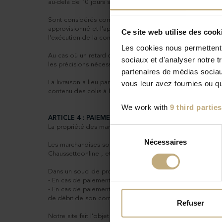
au-delà de 10 jours sous réserve que le client ne décide 
Sont considérés comme des événements déchargeant le vendeu
approvisionné et l'application du droit du travail tels que
Ce site web utilise des cook
l'exécution de la commande.
Les cookies nous permettent d
Au cas où un retard dans la livraison interviendrait, le cl
sociaux et d'analyser notre t
les précisions nécessaires au bon acheminement de sa livr
partenaires de médias sociaux
vous leur avez fournies ou qu'
La livraison a lieu par la remise des colis contenant les 
contenu des colis à la commande
We work with
9 third parties
ARTICLE 4 : PAIEMENT
La propriété des marchandises et les risques y afférant sont
Sélection
Nécessaires
du
Les marchandises sont payables comptant. Le paiement touj
consentement
Chaussetteonline , et sur présentation d'une pièce d'identi
Dans un souci de protection du client, Chaussetteonline d
- En cas de paiement par chèque bancaire, de toujours libe
- En cas de paiement par carte bancaire ou carte d'achat
de débit de son compte à due concurrence des produits li
Refuser
Notre site fait l'objet d'un système de sécurisation, nou