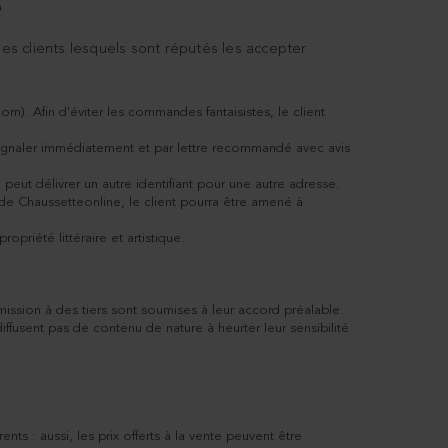
e
s clients lesquels sont réputés les accepter
m). Afin d'éviter les commandes fantaisistes, le client
a signaler immédiatement et par lettre recommandé avec avis
peut délivrer un autre identifiant pour une autre adresse.
e de Chaussetteonline, le client pourra être amené à
riété littéraire et artistique.
smission à des tiers sont soumises à leur accord préalable.
fusent pas de contenu de nature à heurter leur sensibilité
ts : aussi, les prix offerts à la vente peuvent être