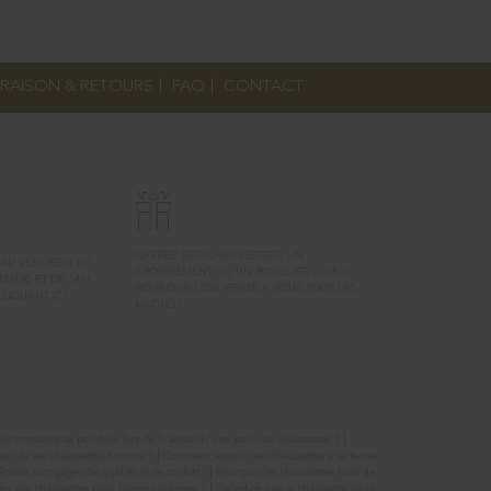
VRAISON & RETOURS
|
FAQ
|
CONTACT
BON CADEAU
OFFREZ DES CHAUSSETTES, UN
 AU VENDREDI AU
ABONNEMENT OU UN BOUQUET, L'IDEAL
 12H30 ET DE 14H
POUR QUE L'ON PENSE A VOUS TOUS LES
 CLIQUANT
ICI
MATINS !
|
 connaitre sa pointure lors de l\'achat d\'une paire de chaussettes ?
|
eur de ses chaussettes homme ?
Comment assortir ses chaussettes à sa tenue
|
'Écosse sont gages de qualité et de confort !
Pourquoi les chaussettes haut de
|
r des chaussettes pour homme colorées ?
Qu’est-ce que la chaussette haute