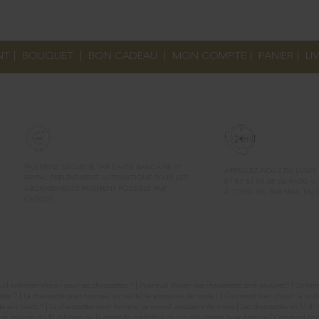
NT
|
BOUQUET
|
BON CADEAU
|
MON COMPTE
|
PANIER
|
LI
PAIEMENT
CONTACT
PAIEMENT SÉCURISÉ PAR CARTE BANCAIRE ET
APPELLEZ-NOUS DU LUNDI
PAYPAL PRÉLÈVEMENT AUTOMATIQUE POUR LES
01 47 52 09 68 DE 9H30 À
ABONNEMENTS PAIEMENT POSSIBLE PAR
À 17H30 OU PAR MAIL EN
CHÈQUE
|
|
el entretien choisir pour ses chaussettes ?
Pourquoi choisir des chaussettes sans coutures?
Comment
|
|
ttes ?
La chaussette pour homme, un véritable accessoire de mode !
Comment bien choisir la coul
|
|
te aux pieds ?
La chaussettes pour homme, ce nouvel accessoire de mode
Les chaussettes en fil d\
|
Les origines du fil d’Écosse ou le secret de confection de nos chaussettes pour homme
Comment porte