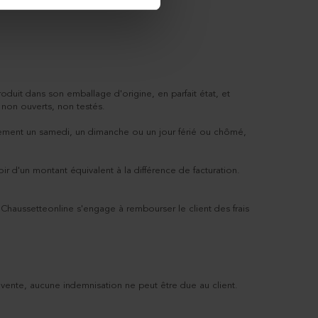
oduit dans son emballage d'origine, en parfait état, et
 non ouverts, non testés.
malement un samedi, un dimanche ou un jour férié ou chômé,
 d'un montant équivalent à la différence de facturation.
Chaussetteonline s'engage à rembourser le client des frais
ente, aucune indemnisation ne peut être due au client.