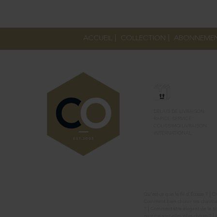
ACCUEIL
|
COLLECTION
|
ABONNEME
LIVRAISON
DÉLAIS DE LIVRAISON
RAPIDE SERVICE
COLISSIMO LIVRAISON
INTERNATIONAL
Conseils
SUIVEZ NOUS
|
Qu’est-ce que le fil d’Écosse ?
Qu
Comment bien choisir ses chausse
|
?
Comment être élégant de la tê
|
gamme sont-elles plus chères ?