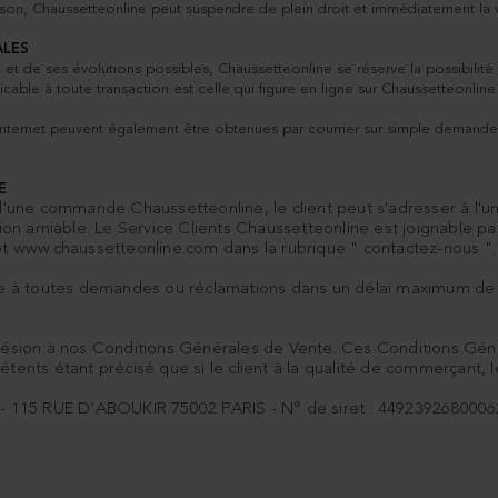
ison, Chaussetteonline peut suspendre de plein droit et immédiatement la val
ALES
t de ses évolutions possibles, Chaussetteonline se réserve la possibilit
icable à toute transaction est celle qui figure en ligne sur Chaussetteon
e internet peuvent également être obtenues par courrier sur simple demande
E
 d'une commande Chaussetteonline, le client peut s'adresser à l'un
n amiable. Le Service Clients Chaussetteonline est joignable par 
net www.chaussetteonline.com dans la rubrique " contactez-nous ".
à toutes demandes ou réclamations dans un délai maximum de 10 
ion à nos Conditions Générales de Vente. Ces Conditions Généra
étents étant précisé que si le client à la qualité de commerçant,
 115 RUE D’ABOUKIR 75002 PARIS - N° de siret : 4492392680006