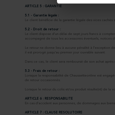
ARTICLE 5 : GARANTIE
5.1 - Garantie légale :
Le client bénéficie de la garantie légale des vices cachés su
5.2 - Droit de retour :
Le client dispose d'un délai de sept jours francs à compte
accompagné de tous les accessoires éventuels, notices d'e
Le retour ne donne lieu à aucune pénalité à l'exception de
il est prorogé jusqu'au premier jour ouvrable suivant.
Dans ce cas, le client sera remboursé de son achat après r
5.3 - Frais de retour :
Lorsque la responsabilité de Chaussetteonline est engagée
de retour occasionnés.
Lorsque le retour du colis et/ou produit résulte(nt) de la v
ARTICLE 6 : RESPONSABILITE
En cas d'accident aux personnes, de dommages aux biens o
ARTICLE 7 : CLAUSE RESOLUTOIRE