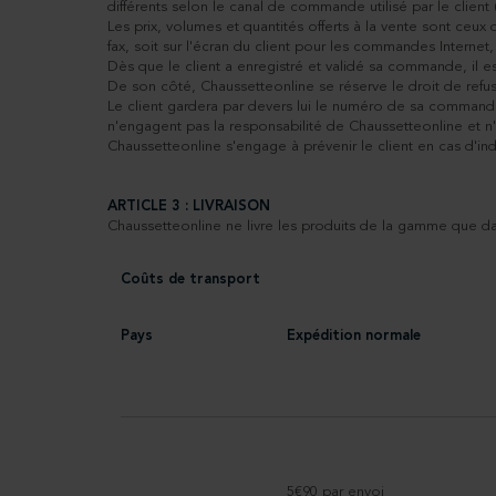
différents selon le canal de commande utilisé par le client (
Les prix, volumes et quantités offerts à la vente sont ceu
fax, soit sur l'écran du client pour les commandes Internet,
Dès que le client a enregistré et validé sa commande, il e
De son côté, Chaussetteonline se réserve le droit de refus
Le client gardera par devers lui le numéro de sa commande q
n'engagent pas la responsabilité de Chaussetteonline et n'a
Chaussetteonline s'engage à prévenir le client en cas d'i
ARTICLE 3 : LIVRAISON
Chaussetteonline ne livre les produits de la gamme que dan
Coûts de transport
Pays
Expédition normale
5€90 par envoi