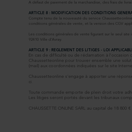
A défaut de paiement de la marchandise, des frais de livra
ARTICLE 8 : MODIFICATION DES CONDITIONS GENER
Compte tenu de la nouveauté du service Chaussetteonline e
conditions générales de vente, et la version des CGV appl
Les conditions générales de vente figurant sur le seul sit
92410 Ville d'Avray.
ARTICLE 9 : REGLEMENT DES LITIGES - LOI APPLICABL
En cas de difficulté ou de réclamation à l'occasion
Chaussetteonline pour trouver ensemble une solutio
(mail) aux coordonnées indiquées sur le site Inter
Chaussetteonline s'engage à apporter une réponse 
ci.
Toute commande emporte de plein droit votre adhés
Les litiges seront portés devant les tribunaux comp
CHAUSSETTE ONLINE SARL au capital de 18 800 € -