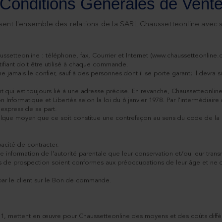
Conditions Générales de Vent
ent l'ensemble des relations de la SARL Chaussetteonline avec se
setteonline : téléphone, fax, Courrier et Internet (www.chaussetteonline.co
ifiant doit être utilisé à chaque commande.
 ne jamais le confier, sauf à des personnes dont il se porte garant; il devr
 qui est toujours lié à une adresse précise. En revanche, Chaussetteonline 
 Informatique et Libertés selon la loi du 6 janvier 1978. Par l'intermédiair
 express de sa part.
que moyen que ce soit constitue une contrefaçon au sens du code de la prop
acité de contracter.
e information de l'autorité parentale que leur conservation et/ou leur tran
 de prospection soient conformes aux préoccupations de leur âge et ne dif
 par le client sur le Bon de commande.
le 1, mettent en œuvre pour Chaussetteonline des moyens et des coûts différen