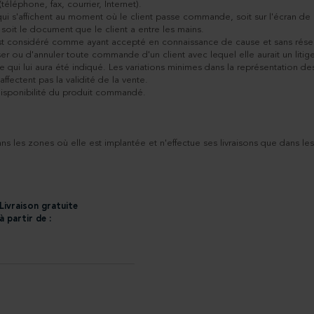
téléphone, fax, courrier, Internet).
x qui s'affichent au moment où le client passe commande, soit sur l'écran 
 soit le document que le client a entre les mains.
st considéré comme ayant accepté en connaissance de cause et sans réserve 
er ou d'annuler toute commande d'un client avec lequel elle aurait un litige
ui lui aura été indiqué. Les variations minimes dans la représentation des a
ffectent pas la validité de la vente.
ndisponibilité du produit commandé.
s les zones où elle est implantée et n'effectue ses livraisons que dans les
Livraison gratuite
à partir de :