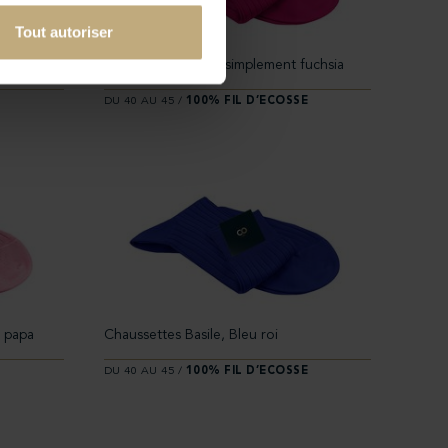
Tout autoriser
ré
Chaussettes Fuxia, simplement fuchsia
E
DU 40 AU 45 /
100% FIL D’ECOSSE
à papa
Chaussettes Basile, Bleu roi
E
DU 40 AU 45 /
100% FIL D’ECOSSE