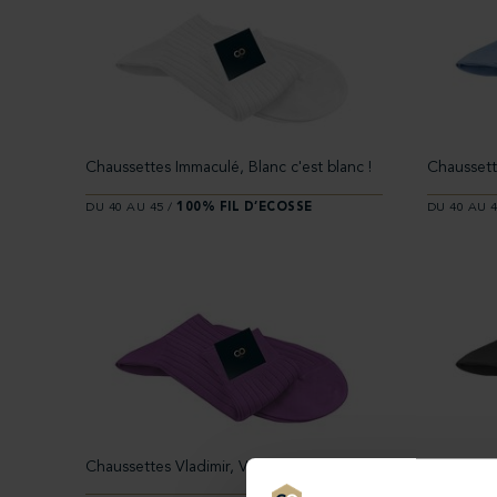
Chaussettes Immaculé, Blanc c'est blanc !
Chaussette
DU 40 AU 45 /
100% FIL D’ECOSSE
DU 40 AU 4
Chaussettes Vladimir, Violet pale
Chaussette