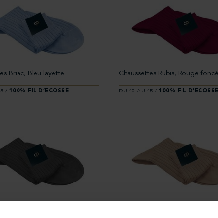
s Briac, Bleu layette
Chaussettes Rubis, Rouge fonc
5 /
100% FIL D’ECOSSE
DU 40 AU 45 /
100% FIL D’ECOSS
s Vladimir, Gris acier
Chaussettes Babel, Beige mastic