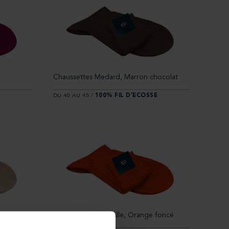
é
Chaussettes Medard, Marron chocolat
E
DU 40 AU 45 /
100% FIL D’ECOSSE
Chaussettes Citrouille, Orange foncé