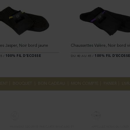
es Jasper, Noir bord jaune
Chaussettes Valère, Noir bord vi
5 /
100% FIL D’ECOSSE
DU 40 AU 45 /
100% FIL D’ECOSS
ENT
|
BOUQUET
|
BON CADEAU
|
MON COMPTE
|
PANIER
|
LIV
PAIEMENT
CONTACT
PAIEMENT SÉCURISÉ PAR CARTE BANCAIRE ET
APPELLEZ-NOUS DU LUNDI