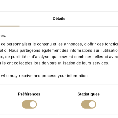
5 /
100% FIL D’ECOSSE
DU 40 AU 45 /
100% FIL D’ECOSS
Détails
ies.
e personnaliser le contenu et les annonces, d'offrir des fonctio
rafic. Nous partageons également des informations sur l'utilisati
, de publicité et d'analyse, qui peuvent combiner celles-ci avec
ils ont collectées lors de votre utilisation de leurs services.
es Otello, Orange carotte
Chaussettes Barnet, Bleu jean
5 /
100% FIL D’ECOSSE
DU 40 AU 45 /
100% FIL D’ECOSS
who may receive and process your information.
Préférences
Statistiques