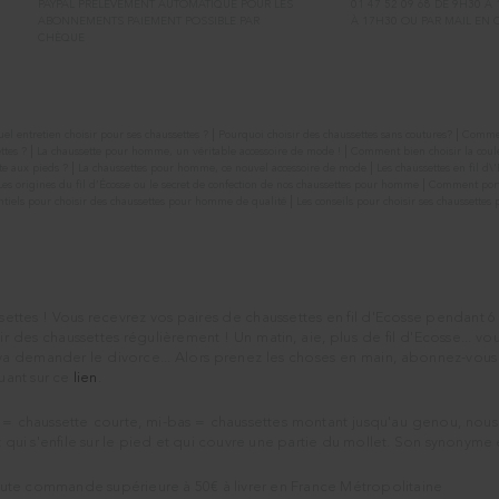
PAYPAL PRÉLÈVEMENT AUTOMATIQUE POUR LES
01 47 52 09 68 DE 9H30 À
ABONNEMENTS PAIEMENT POSSIBLE PAR
À 17H30 OU PAR MAIL EN
CHÈQUE
|
|
el entretien choisir pour ses chaussettes ?
Pourquoi choisir des chaussettes sans coutures?
Comment
|
|
ttes ?
La chaussette pour homme, un véritable accessoire de mode !
Comment bien choisir la coul
|
|
te aux pieds ?
La chaussettes pour homme, ce nouvel accessoire de mode
Les chaussettes en fil d\
|
Les origines du fil d’Écosse ou le secret de confection de nos chaussettes pour homme
Comment porte
|
entiels pour choisir des chaussettes pour homme de qualité
Les conseils pour choisir ses chaussette
ttes ! Vous recevrez vos paires de chaussettes en fil d'Ecosse pendant 6 
r des chaussettes régulièrement ! Un matin, aie, plus de fil d'Ecosse... 
a demander le divorce... Alors prenez les choses en main, abonnez-vou
quant sur ce
lien
.
 = chaussette courte, mi-bas = chaussettes montant jusqu'au genou, nous 
 qui s'enfile sur le pied et qui couvre une partie du mollet. Son synonyme 
toute commande supérieure à 50€ à livrer en France Métropolitaine