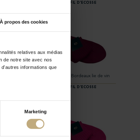
E
DU 40 AU 45 /
100% FIL D’ECOSSE
À propos des cookies
nnalités relatives aux médias
on de notre site avec nos
 d'autres informations que
Chaussettes Babel, Bordeaux lie de vin
E
DU 40 AU 45 /
100% FIL D’ECOSSE
Marketing