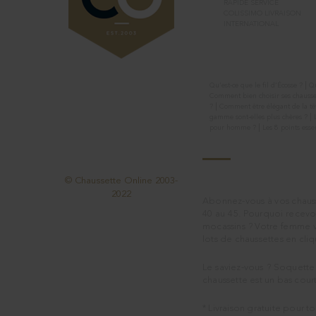
RAPIDE SERVICE
COLISSIMO LIVRAISON
INTERNATIONAL
Conseils
|
Qu’est-ce que le fil d’Écosse ?
Qu
SUIVEZ NOUS
Comment bien choisir ses chausse
|
?
Comment être élégant de la tê
|
gamme sont-elles plus chères ?
|
pour homme ?
Les 8 points ess
© Chaussette Online 2003-
2022
Abonnez-vous à vos chausse
40 au 45. Pourquoi recevoi
mocassins ? Votre femme v
lots de chaussettes en cli
Le saviez-vous ? Soquette
chaussette est un bas court
* Livraison gratuite pour 