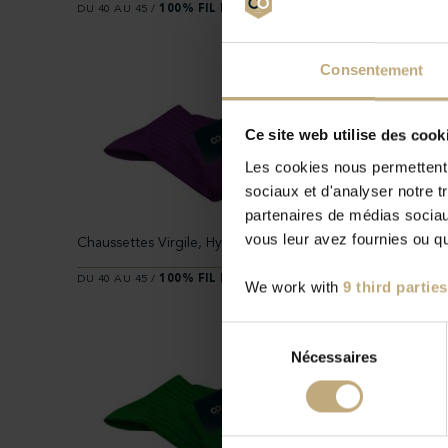
DU 40 AU 45 /
100% FIL D’ECOSSE
DU 40 AU 4
Consentement
Ce site web utilise des cook
Les cookies nous permettent d
sociaux et d'analyser notre t
partenaires de médias sociaux
vous leur avez fournies ou qu'
Chaussettes Virgile, Hyper violet
Chaussett
DU 40 AU 45 /
100% FIL D’ECOSSE
DU 40 AU 4
We work with
9 third parties
Sélection
Nécessaires
du
consentement