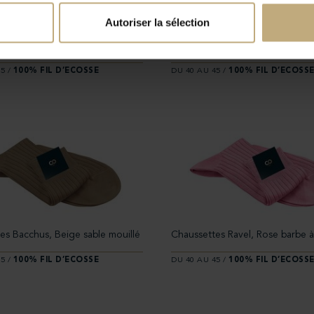
Autoriser la sélection
es Petunias, Rose brut
Chaussettes Narcisse, Jaune do
5 /
100% FIL D’ECOSSE
DU 40 AU 45 /
100% FIL D’ECOSS
es Bacchus, Beige sable mouillé
Chaussettes Ravel, Rose barbe 
5 /
100% FIL D’ECOSSE
DU 40 AU 45 /
100% FIL D’ECOSS