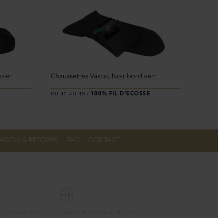
olet
Chaussettes Vasco, Noir bord vert
E
DU 40 AU 45 /
100% FIL D’ECOSSE
RAISON & RETOURS
|
FAQ
|
CONTACT
BON CADEAU
 AU VENDREDI AU
OFFREZ DES CHAUSSETTES, UN