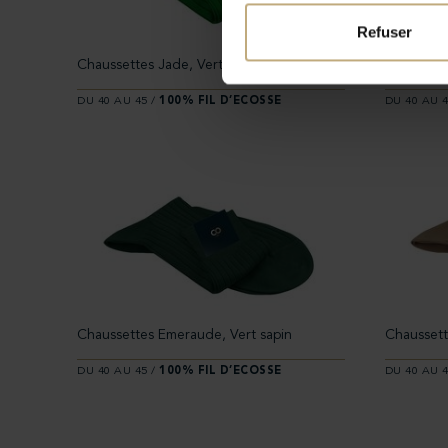
Refuser
Chaussettes Jade, Vert bouteille
Chaussett
DU 40 AU 45 /
100% FIL D’ECOSSE
DU 40 AU 4
Chaussettes Emeraude, Vert sapin
Chaussett
DU 40 AU 45 /
100% FIL D’ECOSSE
DU 40 AU 4