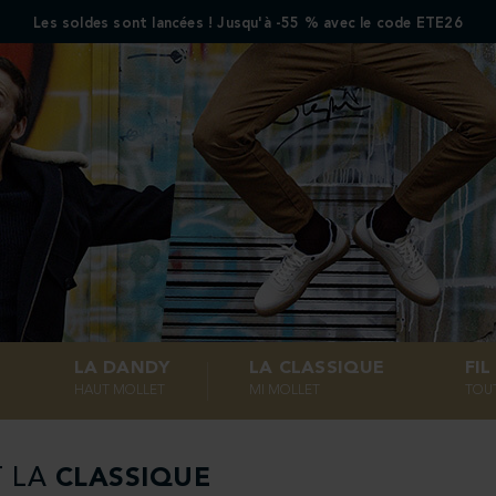
Les soldes sont lancées ! Jusqu'à -55 % avec le code ETE26
LA DANDY
LA CLASSIQUE
FI
HAUT MOLLET
MI MOLLET
TOU
T LA
CLASSIQUE