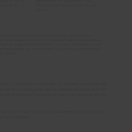
 12H30 ET DE 14H
ABONNEMENT OU UN BOUQUET, L'IDEAL
 CLIQUANT
ICI
POUR QUE L'ON PENSE A VOUS TOUS LES
MATINS !
|
 connaitre sa pointure lors de l\'achat d\'une paire de chaussettes ?
|
eur de ses chaussettes homme ?
Comment assortir ses chaussettes à sa tenue
|
'Écosse sont gages de qualité et de confort !
Pourquoi les chaussettes haut de
|
r des chaussettes pour homme colorées ?
Qu’est-ce que la chaussette haute
s pour homme
mois à 2 ans livrées à domicile / 15 couleurs disponibles du
vous partez au bureau avec des chaussettes de sport dans vos
s à vos chaussettes. Vous pouvez aussi nous commander des
l'appelons Haut mollet chez Chaussettes Online et enfin la
est la socquette.