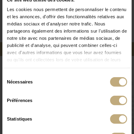
CONNEXION
Les cookies nous permettent de personnaliser le contenu
et les annonces, d'offrir des fonctionnalités relatives aux
médias sociaux et d'analyser notre trafic. Nous
Pas de compte ? Créez-en un
partageons également des informations sur l'utilisation de
notre site avec nos partenaires de médias sociaux, de
publicité et d'analyse, qui peuvent combiner celles-ci
ACCUEIL
|
COLLECTION
|
ABONNEMENT
|
BOUQUET
|
BON
avec d'autres informations que vous leur avez fournies
ou qu'ils ont collectées lors de votre utilisation de leurs
CADEAU
|
MON COMPTE
|
PANIER
|
LIVRAISON & RETOURS
|
services.
Sélection
FAQ
|
CONTACT
We work with
9 third parties
who may receive and
Nécessaires
Livraison
du
process your information.
consentement
Paiement
DÉLAIS DE
APPELL
SUIVEZ
LIVRAISON RAPIDE
Préférences
PAIEMENT
LUNDI 
SERVICE COLISSIMO
NOUS
SÉCURISÉ PAR
VENDRED
LIVRAISON
CARTE BANCAIRE
52 09 68
INTERNATIONAL
ET PAYPAL
12H30 E
Statistiques
PRÉLÈVEMENT
17H30 O
AUTOMATIQUE
EN CLI
POUR LES
ABONNEMENTS