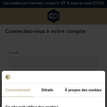
Les soldes sont lancées ! Jusqu'à -55 % avec le code ETE26
Connectez-vous à votre compte
E-mail
Mot de passe
MONTRER
Consentement
Détails
À propos des cookies
(au moins 5 caractères)
Mot de passe oublié ?
Ce site web utilise des cookies.