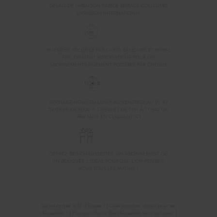
DÉLAIS DE LIVRAISON RAPIDE SERVICE COLISSIMO
LIVRAISON INTERNATIONAL
PAIEMENT
PAIEMENT SÉCURISÉ PAR CARTE BANCAIRE ET PAYPAL
PRÉLÈVEMENT AUTOMATIQUE POUR LES
ABONNEMENTS PAIEMENT POSSIBLE PAR CHÈQUE
CONTACT
APPELLEZ-NOUS DU LUNDI AU VENDREDI AU 01 47
52 09 68 DE 9H30 À 12H30 ET DE 14H À 17H30 OU
PAR MAIL EN CLIQUANT
ICI
BON CADEAU
OFFREZ DES CHAUSSETTES, UN ABONNEMENT OU
UN BOUQUET, L'IDEAL POUR QUE L'ON PENSE A
VOUS TOUS LES MATINS !
Conseils
|
Qu’est-ce que le fil d’Écosse ?
Quel entretien choisir pour ses
|
|
chaussettes ?
Pourquoi choisir des chaussettes sans coutures?