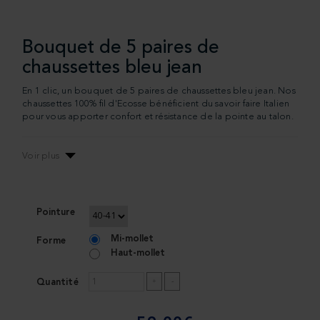
supérieure, ces chaussettes garantissent non
seulement un confort optimal, mais aussi une
longue durée de vie, tout en restant en phase avec
les tendances actuelles.
Bouquet de 5 paires de
chaussettes bleu jean
Un ensemble pratique et à la mode pour la semaine
Avoir un lot de 5 paires de chaussettes vous assure
En 1 clic, un bouquet de 5 paires de chaussettes bleu jean. Nos
d'avoir une option de qualité et tendance à porter
chaussettes 100% fil d'Ecosse bénéficient du savoir faire Italien
chaque jour de la semaine. C'est un choix pratique
pour vous apporter confort et résistance de la pointe au talon.
et élégant pour ceux qui apprécient la facilité et le
style dans leur routine matinale.
Voir plus
Un investissement dans le style, la commodité et la
mode
Choisir ce lot de chaussettes bleues jean est un
investissement dans un style à la fois pratique,
Pointure
tendance et à la pointe de la mode. Elles sont un
complément essentiel pour toute garde-robe,
Mi-mollet
Forme
apportant une touche de couleur, de confort et de
Haut-mollet
modernité à vos tenues quotidiennes.
Quantité
Ce lot de 5 paires de chaussettes bleues jean est
parfait pour ceux qui recherchent un mélange de