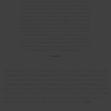
Comment connaitre sa pointure lors de l\'achat d\'une paire de
|
|
chaussettes ?
Comment bien choisir ses chaussettes ?
La
|
chaussette pour homme, un véritable accessoire de mode !
|
Comment bien choisir la couleur de ses chaussettes homme ?
|
Comment assortir ses chaussettes à sa tenue ?
Comment être
|
élégant de la tête aux pieds ?
La chaussettes pour homme, ce
|
nouvel accessoire de mode
Les chaussettes en fil d\'Écosse sont
|
gages de qualité et de confort !
Pourquoi les chaussettes haut
|
de gamme sont-elles plus chères ?
Les origines du fil d’Écosse
|
ou le secret de confection de nos chaussettes pour homme
|
Comment porter des chaussettes pour homme colorées ?
|
Qu’est-ce que la chaussette haute pour homme ?
Les 8 points
|
essentiels pour choisir des chaussettes pour homme de qualité
Les conseils pour choisir ses chaussettes pour homme
Abonnez-vous à vos chaussettes ! Vous recevrez vos paires de
chaussettes en fil d'Ecosse pendant 6 mois à 2 ans livrées à domicile
/ 15 couleurs disponibles du 40 au 45. Pourquoi recevoir des
chaussettes régulièrement ! Un matin, aie, plus de fil d'Ecosse... vous
partez au bureau avec des chaussettes de sport dans vos mocassins
? Votre femme va demander le divorce... Alors prenez les choses en
main, abonnez-vous à vos chaussettes. Vous pouvez aussi nous
commander des lots de chaussettes en cliquant sur ce
lien
.