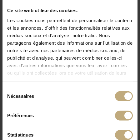
74,00€
59,00€
Ce site web utilise des cookies.
Les cookies nous permettent de personnaliser le contenu
et les annonces, d'offrir des fonctionnalités relatives aux
médias sociaux et d'analyser notre trafic. Nous
partageons également des informations sur l'utilisation de
notre site avec nos partenaires de médias sociaux, de
publicité et d'analyse, qui peuvent combiner celles-ci
avec d'autres informations que vous leur avez fournies
ou qu'ils ont collectées lors de votre utilisation de leurs
services.
Bouquet de 12 paires
Sélection
109,00€
We work with
9 third parties
who may receive and
Nécessaires
du
Bouquet de 9 paires
process your information.
consentement
89,00€
Préférences
Statistiques