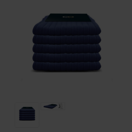
Le confort des chaussettes
bleues jean dans la mode
actuelle
La couleur bleu jean, indémodable et toujours en
vogue, est reconnue pour sa capacité à s'adapter
facilement à divers styles, allant des tenues
formelles aux looks plus décontractés. Ce lot offre
la combinaison parfaite de style, de confort et de
modernité.
La polyvalence du bleu jean en matière de mode
Ces chaussettes se marient parfaitement avec une
variété de chaussures et de tenues, offrant une
transition fluide entre le casual et le formel. Leur
teinte bleue jean est idéale pour ajouter une
touche de couleur tendance à votre tenue.
Qualité, durabilité et tendance
Fabriquées à partir de matériaux de qualité