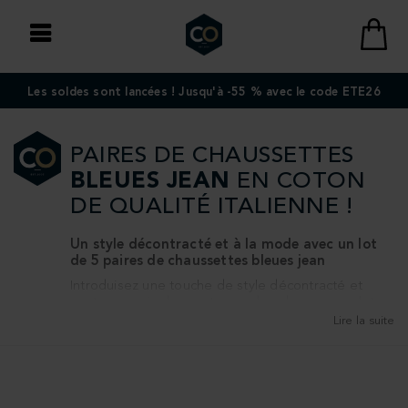
Les soldes sont lancées ! Jusqu'à -55 % avec le code ETE26
PAIRES DE CHAUSSETTES
BLEUES JEAN
EN COTON
DE QUALITÉ ITALIENNE !
Un style décontracté et à la mode avec un lot
de 5 paires de chaussettes bleues jean
Introduisez une touche de style décontracté et
contemporain dans votre garde-robe avec un lot
de 5 paires de chaussettes bleues jean. Ces
Lire la suite
chaussettes, au coloris inspiré du denim, allient
confort et tendance, et sont parfaites pour rester à
la mode au quotidien.